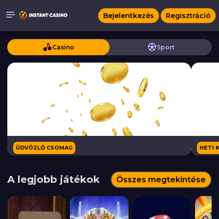
Bejelentkezés
Regisztráció
Casino
Sport
ÜDVÖZLŐ CSOMAG
HETI 
200% akár 6 200 000
A legjobb játékok
Összes megtekintése
Napi
HUF-ig
Azonnali Kaszinó Regisztráció
Regi