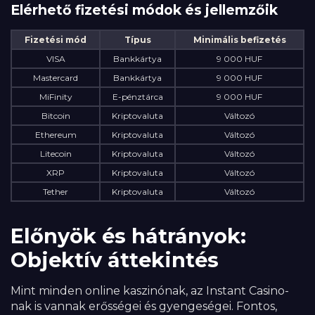
Elérhető fizetési módok és jellemzőik
Fizetési mód
Típus
Minimális befizetés
VISA
Bankkártya
9 000 HUF
Mastercard
Bankkártya
9 000 HUF
MiFinity
E-pénztárca
9 000 HUF
Bitcoin
Kriptovaluta
Változó
Ethereum
Kriptovaluta
Változó
Litecoin
Kriptovaluta
Változó
XRP
Kriptovaluta
Változó
Tether
Kriptovaluta
Változó
Előnyök és hátrányok:
Objektív áttekintés
Mint minden online kaszinónak, az Instant Casino-
nak is vannak erősségei és gyengeségei. Fontos,