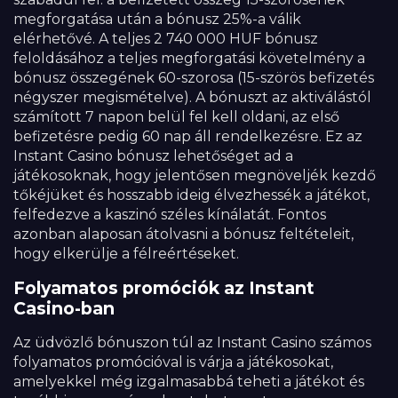
megforgatása után a bónusz 25%-a válik
elérhetővé. A teljes 2 740 000 HUF bónusz
feloldásához a teljes megforgatási követelmény a
bónusz összegének 60-szorosa (15-szörös befizetés
négyszer megismételve). A bónuszt az aktiválástól
számított 7 napon belül fel kell oldani, az első
befizetésre pedig 60 nap áll rendelkezésre. Ez az
Instant Casino bónusz lehetőséget ad a
játékosoknak, hogy jelentősen megnöveljék kezdő
tőkéjüket és hosszabb ideig élvezhessék a játékot,
felfedezve a kaszinó széles kínálatát. Fontos
azonban alaposan átolvasni a bónusz feltételeit,
hogy elkerülje a félreértéseket.
Folyamatos promóciók az Instant
Casino-ban
Az üdvözlő bónuszon túl az Instant Casino számos
folyamatos promócióval is várja a játékosokat,
amelyekkel még izgalmasabbá teheti a játékot és