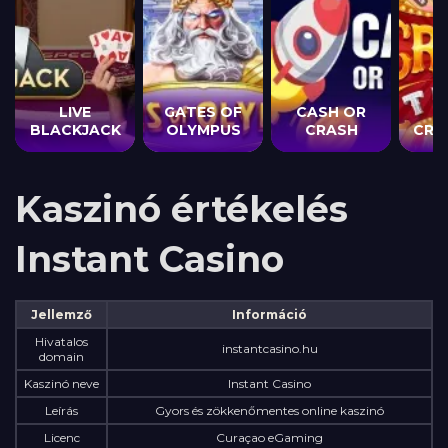
LIVE
GATES OF
CASH OR
BLACKJACK
OLYMPUS
CRASH
CRA
Kaszinó értékelés
Instant Casino
Jellemző
Információ
Hivatalos
instantcasino.hu
domain
Kaszinó neve
Instant Casino
Leírás
Gyors és zökkenőmentes online kaszinó
Licenc
Curaçao eGaming