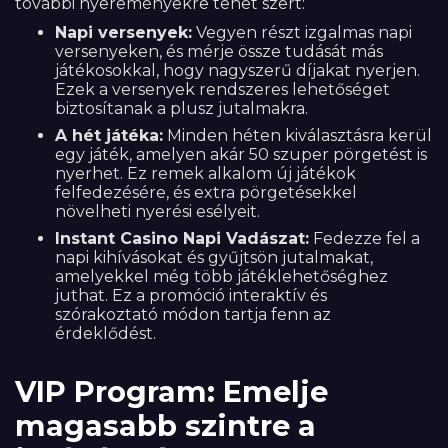
további nyereményekre tehet szert:
Napi versenyek:
Vegyen részt izgalmas napi
versenyeken, és mérje össze tudását más
játékosokkal, hogy nagyszerű díjakat nyerjen.
Ezek a versenyek rendszeres lehetőséget
biztosítanak a plusz jutalmakra.
A hét játéka:
Minden héten kiválasztásra kerül
egy játék, amelyen akár 50 szuper pörgetést is
nyerhet. Ez remek alkalom új játékok
felfedezésére, és extra pörgetésekkel
növelheti nyerési esélyeit.
Instant Casino Napi Vadászat:
Fedezze fel a
napi kihívásokat és gyűjtsön jutalmakat,
amelyekkel még több játéklehetőséghez
juthat. Ez a promóció interaktív és
szórakoztató módon tartja fenn az
érdeklődést.
VIP Program: Emelje
magasabb szintre a