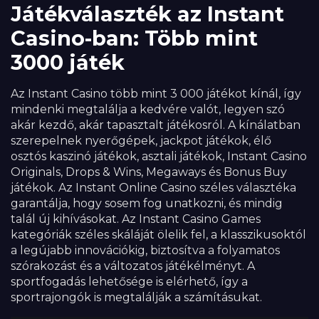
Játékválaszték az Instant
Casino-ban: Több mint
3000 játék
Az Instant Casino több mint 3 000 játékot kínál, így
mindenki megtalálja a kedvére valót, legyen szó
akár kezdő, akár tapasztalt játékosról. A kínálatban
szerepelnek nyerőgépek, jackpot játékok, élő
osztós kaszinó játékok, asztali játékok, Instant Casino
Originals, Drops & Wins, Megaways és Bonus Buy
játékok. Az Instant Online Casino széles választéka
garantálja, hogy sosem fog unatkozni, és mindig
talál új kihívásokat. Az Instant Casino Games
kategóriák széles skáláját ölelik fel, a klasszikusoktól
a legújabb innovációkig, biztosítva a folyamatos
szórakozást és a változatos játékélményt. A
sportfogadás lehetősége is elérhető, így a
sportrajongók is megtalálják a számításukat.