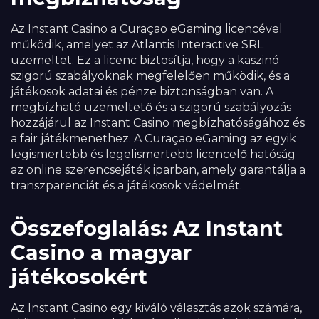
Az Instant Casino a Curaçao eGaming licencével
működik, amelyet az Atlantis Interactive SRL
üzemeltet. Ez a licenc biztosítja, hogy a kaszinó
szigorú szabályoknak megfelelően működik, és a
játékosok adatai és pénze biztonságban van. A
megbízható üzemeltető és a szigorú szabályozás
hozzájárul az Instant Casino megbízhatóságához és
a fair játékmenethez. A Curaçao eGaming az egyik
legismertebb és legelismertebb licencelő hatóság
az online szerencsejáték iparban, amely garantálja a
transzparenciát és a játékosok védelmét.
Összefoglalás: Az Instant
Casino a magyar
játékosokért
Az Instant Casino egy kiváló választás azok számára,